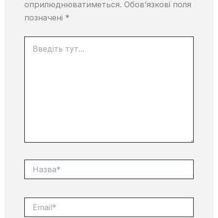
оприлюднюватиметься.
Обов’язкові поля
позначені
*
Введіть
тут...
Назва*
Email*