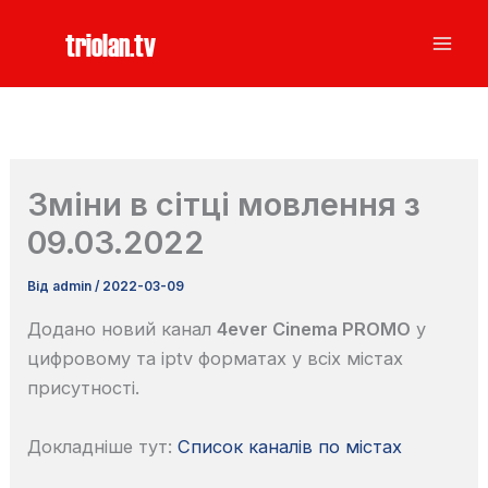
Перейти
triolan.tv
до
вмісту
Зміни в сітці мовлення з
09.03.2022
Від
admin
/
2022-03-09
Додано новий канал
4ever Cinema PROMO
у
цифровому та iptv форматах у всіх містах
присутності.
Докладніше тут:
Список каналів по містах