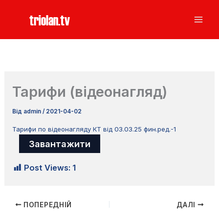
Перейти
triolan.tv
до
вмісту
Тарифи (відеонагляд)
Від
admin
/
2021-04-02
Тарифи по відеонагляду КТ від 03.03.25 фин.ред.-1
Завантажити
Post Views:
1
ПОПЕРЕДНІЙ
ДАЛІ