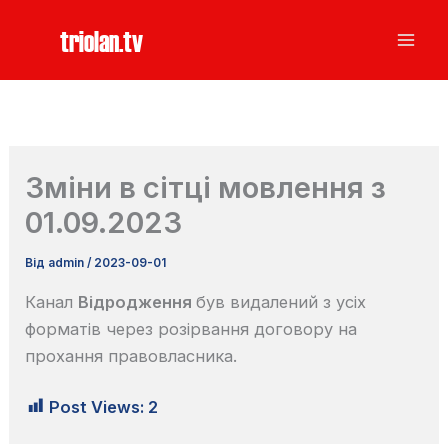
Перейти
triolan.tv
до
вмісту
Зміни в сітці мовлення з
01.09.2023
Від
admin
/
2023-09-01
Канал
Відродження
був видалений з усіх
форматів через розірвання договору на
прохання правовласника.
Post Views:
2