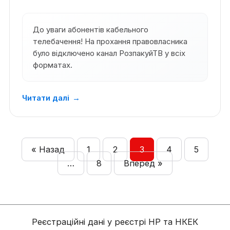
До уваги абонентів кабельного
телебачення! На прохання правовласника
було відключено канал РозпакуйТВ у всіх
форматах.
Читати далі
→
« Назад
1
2
3
4
5
…
8
Вперед »
Реєстраційні дані у реєстрі НР та НКЕК